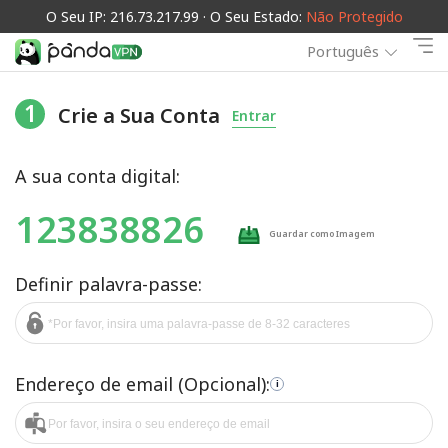
O Seu IP: 216.73.217.99 · O Seu Estado:
Não Protegido
Português
1
Crie a Sua Conta
Entrar
A sua conta digital:
123838826
Guardar como Imagem
Definir palavra-passe:
Endereço de email (Opcional):
i