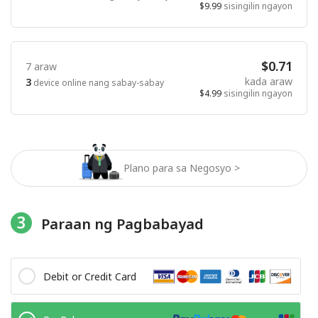
$9.99
sisingilin ngayon
$0.71
7 araw
kada araw
3
device online nang sabay-sabay
$4.99
sisingilin ngayon
Plano para sa Negosyo >
3
Paraan ng Pagbabayad
Debit or Credit Card