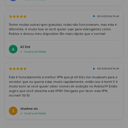
DO GOOGLE PLAY
Tentei muitas outras vpns gratuitas, todas não funcionaram, mas esta é
diferente, é muito boa se você quiser usar para videogames como
Roblox e deixou meu dispositivo 50x mais rápido que o normal.
AI Dnt
A
Usuário verificado
DO GOOGLE PLAY
Esta é honestamente a melhor VPN que já vi!! Eles me mudaram para o
servidor que eu queria estar muito rapidamente, então isso é bom! E é
muito bom se você quiser obter nomes de exibição no Roblox!!!! Então
sugiro que você obtenha esta VPN!! Obrigado por fazer esta VPN
incrível! 10/10
shadow six
S
Usuário verificado