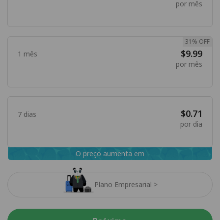
por mês
31% OFF
$9.99
1 mês
por mês
$0.71
7 dias
por dia
O preço aumenta em
Plano Empresarial >