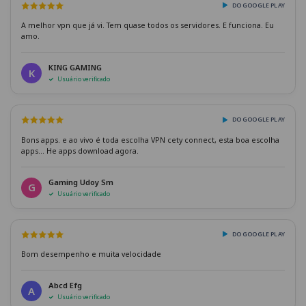
DO GOOGLE PLAY
A melhor vpn que já vi. Tem quase todos os servidores. E funciona. Eu
amo.
KING GAMING
K
Usuário verificado
DO GOOGLE PLAY
Bons apps. e ao vivo é toda escolha VPN cety connect, esta boa escolha
apps... He apps download agora.
Gaming Udoy Sm
G
Usuário verificado
DO GOOGLE PLAY
Bom desempenho e muita velocidade
Abcd Efg
A
Usuário verificado