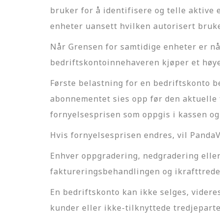
bruker for å identifisere og telle aktiv
enheter uansett hvilken autorisert bruk
Når Grensen for samtidige enheter er nådd
bedriftskontoinnehaveren kjøper et høy
Første belastning for en bedriftskonto 
abonnementet sies opp før den aktuelle 
fornyelsesprisen som oppgis i kassen og
Hvis fornyelsesprisen endres, vil PandaVP
Enhver oppgradering, nedgradering eller
faktureringsbehandlingen og ikrafttred
En bedriftskonto kan ikke selges, videres
kunder eller ikke-tilknyttede tredjepart