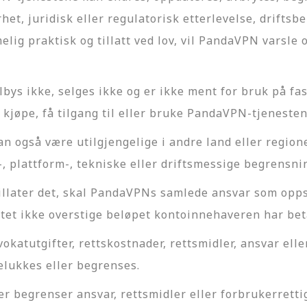
het, juridisk eller regulatorisk etterlevelse, drifts
melig praktisk og tillatt ved lov, vil PandaVPN varsle
ys ikke, selges ikke og er ikke ment for bruk på fa
 å kjøpe, få tilgang til eller bruke PandaVPN-tjenesten
også være utilgjengelige i andre land eller regioner
, plattform-, tekniske eller driftsmessige begrensnin
tillater det, skal PandaVPNs samlede ansvar som opp
ntet ikke overstige beløpet kontoinnehaveren har be
atutgifter, rettskostnader, rettsmidler, ansvar eller
telukkes eller begrenses.
ler begrenser ansvar, rettsmidler eller forbrukerrett