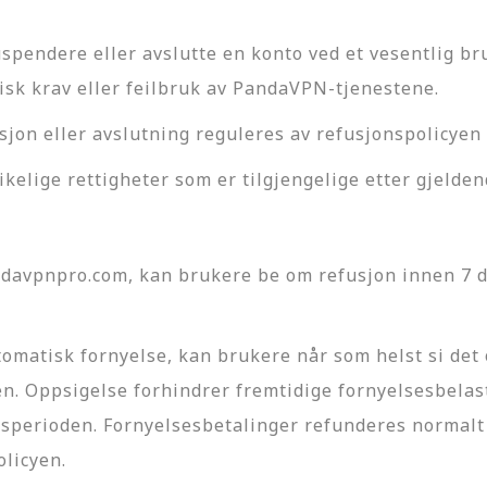
pendere eller avslutte en konto ved et vesentlig bru
risk krav eller feilbruk av PandaVPN-tjenestene.
sjon eller avslutning reguleres av refusjonspolicyen 
kelige rettigheter som er tilgjengelige etter gjelden
davpnpro.com, kan brukere be om refusjon innen 7 dag
omatisk fornyelse, kan brukere når som helst si d
n. Oppsigelse forhindrer fremtidige fornyelsesbelast
perioden. Fornyelsesbetalinger refunderes normalt 
olicyen.