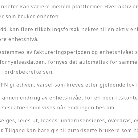
e enheter kan variere mellom plattformer. Hver aktiv 
er som bruker enheten.
, kan flere tilkoblingsforsøk nektes til en aktiv enh
ere enhetsnivå.
bestemmes av faktureringsperioden og enhetsnivået 
fornyelsesdatoen, fornyes det automatisk for samme 
 i ordrebekreftelsen.
N gi ethvert varsel som kreves etter gjeldende lov fø
 annen endring av enhetsnivået for en bedriftskonto 
elsesdatoen som vises når endringen bes om.
elges, leies ut, leases, underlisensieres, overdras, ov
er. Tilgang kan bare gis til autoriserte brukere som