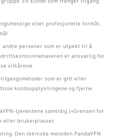
n gruppe. En kunde som trenger tilgang
ingsmessige eller profesjonelle formål,
mål.
 andre personer som er utpekt til å
driftskontoinnehaveren er ansvarlig for
sse vilkårene.
tilgangsmetoder som er gitt eller
 disse kontoopplysningene og fjerne
ndaVPN-tjenestene samtidig («Grensen for
e eller brukerplasser.
kobling. Den tekniske metoden PandaVPN