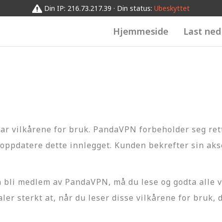
Din IP: 216.73.217.39 · Din status:
Ubeskyttet
Hjemmeside
Last ned
tar vilkårene for bruk. PandaVPN forbeholder seg rett
å oppdatere dette innlegget. Kunden bekrefter sin ak
bli medlem av PandaVPN, må du lese og godta alle vil
er sterkt at, når du leser disse vilkårene for bruk, d