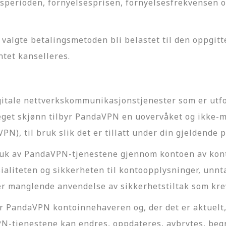
perioden, fornyelsesprisen, fornyelsesfrekvensen o
n valgte betalingsmetoden bli belastet til den oppgit
ntet kanselleres.
itale nettverkskommunikasjonstjenester som er utfor
 eget skjønn tilbyr PandaVPN en uovervåket og ikke-
 (VPN), til bruk slik det er tillatt under din gjeldende
bruk av PandaVPN-tjenestene gjennom kontoen av kon
ialiteten og sikkerheten til kontoopplysninger, unnta
r manglende anvendelse av sikkerhetstiltak som krev
er PandaVPN kontoinnehaveren og, der det er aktuelt, 
-tjenestene kan endres, oppdateres, avbrytes, begr