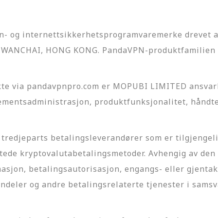
rn- og internettsikkerhetsprogramvaremerke drevet
WANCHAI, HONG KONG. PandaVPN-produktfamilien 
te via pandavpnpro.com er MOPUBI LIMITED ansvarl
mentsadministrasjon, produktfunksjonalitet, håndte
tredjeparts betalingsleverandører som er tilgjengeli
ttede kryptovalutabetalingsmetoder. Avhengig av den
sjon, betalingsautorisasjon, engangs- eller gjentak
endeler og andre betalingsrelaterte tjenester i sams