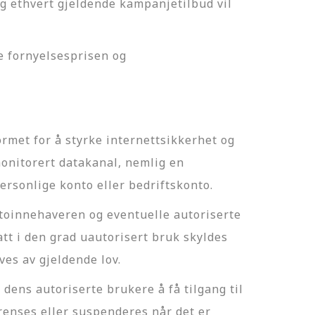
g ethvert gjeldende kampanjetilbud vil
te fornyelsesprisen og
met for å styrke internettsikkerhet og
monitorert datakanal, nemlig en
 personlige konto eller bedriftskonto.
toinnehaveren og eventuelle autoriserte
tt i den grad uautorisert bruk skyldes
es av gjeldende lov.
dens autoriserte brukere å få tilgang til
enses eller suspenderes når det er