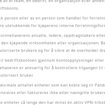
e av et team, en bedrift, en organisasjon eller anne
iftskonto.
sk person eller av en person som handler for forretn
re utelukkende for kjøperens interne forretningsfor
toinnehaverens ansatte, ledere, oppdragstakere eller
den kjøpende virksomheten eller organisasjonen. Be
utoriserte brukere og for å sikre at de overholder di
til bedriftskontoen gjennom kontoopplysninger eller 
haveren er ansvarlig for å kontrollere tilgangen til
utorisert bruker.
maksimale antallet enheter som kan koble seg til Pa
ensieres eller faktureres ikke etter navngitte bruker
ge enheter så lenge den har minst én aktiv VPN-til