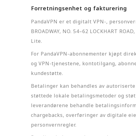
Forretningsenhet og fakturering
PandaVPN er et digitalt VPN-, personve
BROADWAY, NO. 54–62 LOCKHART ROAD, 
Lite.
For PandaVPN-abonnementer kjøpt direk
og VPN-tjenestene, kontotilgang, abonne
kundestøtte.
Betalinger kan behandles av autoriserte 
støttede lokale betalingsmetoder og stø
leverandørene behandle betalingsinforma
chargebacks, overføringer av digitale ei
personvernregler.