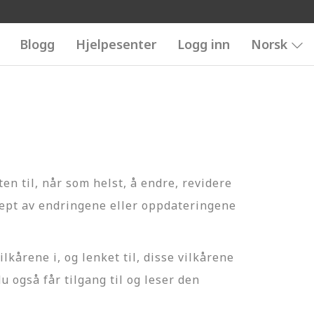
Blogg
Hjelpesenter
Logg inn
Norsk
en til, når som helst, å endre, revidere
sept av endringene eller oppdateringene
kårene i, og lenket til, disse vilkårene
u også får tilgang til og leser den