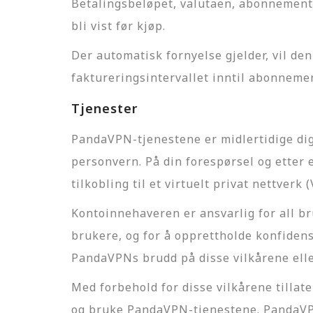
Betalingsbeløpet, valutaen, abonnements
bli vist før kjøp.
Der automatisk fornyelse gjelder, vil de
faktureringsintervallet inntil abonneme
Tjenester
PandaVPN-tjenestene er midlertidige dig
personvern. På din forespørsel og etter
tilkobling til et virtuelt privat nettverk
Kontoinnehaveren er ansvarlig for all 
brukere, og for å opprettholde konfidens
PandaVPNs brudd på disse vilkårene elle
Med forbehold for disse vilkårene tillat
og bruke PandaVPN-tjenestene. PandaVPN