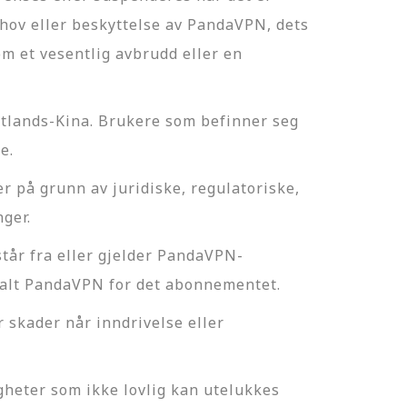
behov eller beskyttelse av PandaVPN, dets
 om et vesentlig avbrudd eller en
stlands-Kina. Brukere som befinner seg
e.
 på grunn av juridiske, regulatoriske,
ger.
står fra eller gjelder PandaVPN-
talt PandaVPN for det abonnementet.
 skader når inndrivelse eller
igheter som ikke lovlig kan utelukkes