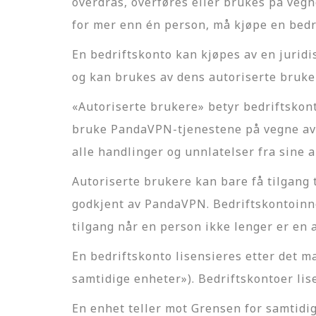
overdras, overføres eller brukes på vegn
for mer enn én person, må kjøpe en bedr
En bedriftskonto kan kjøpes av en juridi
og kan brukes av dens autoriserte bruke
«Autoriserte brukere» betyr bedriftskon
bruke PandaVPN-tjenestene på vegne av 
alle handlinger og unnlatelser fra sine a
Autoriserte brukere kan bare få tilgang 
godkjent av PandaVPN. Bedriftskontoinne
tilgang når en person ikke lenger er en a
En bedriftskonto lisensieres etter det 
samtidige enheter»). Bedriftskontoer lis
En enhet teller mot Grensen for samtidi