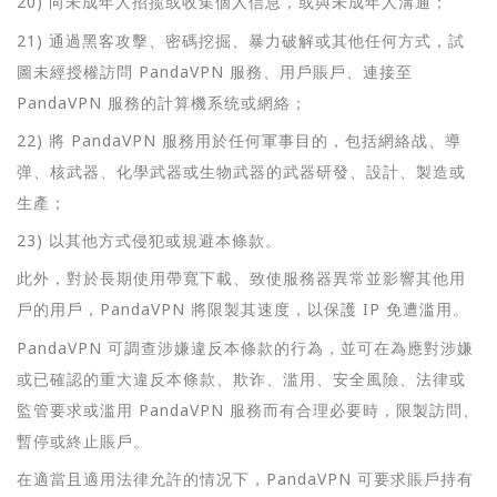
20) 向未成年人招揽或收集個人信息，或與未成年人溝通；
21) 通過黑客攻擊、密碼挖掘、暴力破解或其他任何方式，試
圖未經授權訪問 PandaVPN 服務、用戶賬戶、連接至
PandaVPN 服務的計算機系统或網絡；
22) 將 PandaVPN 服務用於任何軍事目的，包括網絡战、導
弹、核武器、化學武器或生物武器的武器研發、設計、製造或
生產；
23) 以其他方式侵犯或規避本條款。
此外，對於長期使用帶寬下載、致使服務器異常並影響其他用
戶的用戶，PandaVPN 將限製其速度，以保護 IP 免遭滥用。
PandaVPN 可調查涉嫌違反本條款的行為，並可在為應對涉嫌
或已確認的重大違反本條款、欺诈、滥用、安全風險、法律或
監管要求或滥用 PandaVPN 服務而有合理必要時，限製訪問、
暫停或終止賬戶。
在適當且適用法律允許的情况下，PandaVPN 可要求賬戶持有