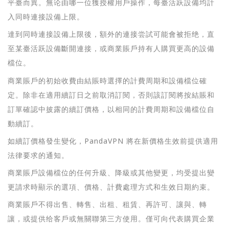
平臺而異。無论由哪一位獲授權用戶操作，每臺活跃設備均計
入同時連接設備上限。
達到同時連接設備上限後，額外的連接尝試可能會被拒绝，直
至某臺活跃設備斷開連接，或商業賬戶持有人購買更高的設備
檔位。
商業賬戶的初始收費由結賬時選擇的計費周期和設備檔位確
定。除非在適用續訂日之前取消訂閱，否則該訂閱將按結賬和
訂單確認中披露的續訂價格，以相同的計費周期和設備檔位自
動續訂。
如續訂價格發生變化，PandaVPN 將在新價格生效前提供適用
法律要求的通知。
商業賬戶設備檔位的任何升級、降級或其他變更，均受提出變
更請求時顯示的選項、價格、計費處理方式和生效日期約束。
商業賬戶不得出售、轉售、出租、租賃、再許可、讓與、轉
讓，或提供给客戶或無關聯第三方使用。僅可向代表購買企業