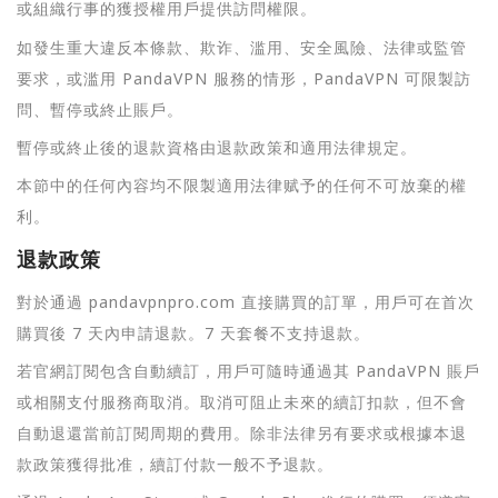
或組織行事的獲授權用戶提供訪問權限。
如發生重大違反本條款、欺诈、滥用、安全風險、法律或監管
要求，或滥用 PandaVPN 服務的情形，PandaVPN 可限製訪
問、暫停或終止賬戶。
暫停或終止後的退款資格由退款政策和適用法律規定。
本節中的任何內容均不限製適用法律赋予的任何不可放棄的權
利。
退款政策
對於通過 pandavpnpro.com 直接購買的訂單，用戶可在首次
購買後 7 天內申請退款。7 天套餐不支持退款。
若官網訂閱包含自動續訂，用戶可隨時通過其 PandaVPN 賬戶
或相關支付服務商取消。取消可阻止未來的續訂扣款，但不會
自動退還當前訂閱周期的費用。除非法律另有要求或根據本退
款政策獲得批准，續訂付款一般不予退款。