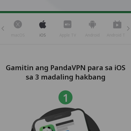
s
macOS
iOS
Apple TV
Android
Android TV
Gamitin ang PandaVPN para sa iOS
sa 3 madaling hakbang