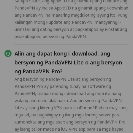
Sa App Store, ang Apple ID na ginamit upang i-update ang
PandaVPN ay iba sa Apple ID na ginamit upang i-download
ang PandaVPN, na maaaring magdulot ng isyung ito. Kung
kailangan mong i-update ang PandaVPN, mangyaring i-
uninstall ang dating bersyon at pagkatapos ay i-install ang
pinakabagong bersyon ng PandaVPN.
Alin ang dapat kong i-download, ang
bersyon ng PandaVPN Lite o ang bersyon
ng PandaVPN Pro?
Ang bersyon ng PandaVPN Lite at ang bersyon ng
PandaVPN Pro ay parehong tunay na software ng
PandaVPN, maaari mong i-download ang mga ito nang
walang anumang alalahanin. Ang bersyon ng PandaVPN
Lite ay isang libreng VPN para sa iPhone/iPad na may ilang
mga ad, na nagbibigay ng ilang mga libreng server para
kumonekta ang mga user; ang bersyon ng PandaVPN Pro
ay isang tailor-made na iOS VPN app para sa mga bayad