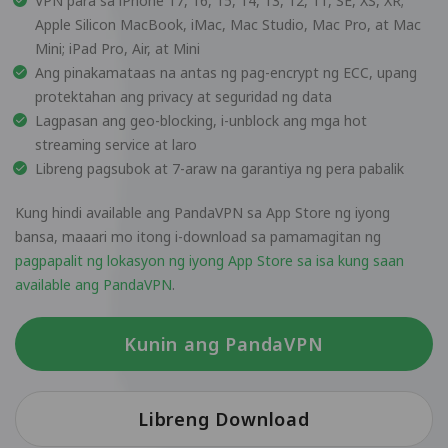
VPN para sa iPhone 17, 16, 15, 14, 13, 12, 11, SE, XS, XR;
Apple Silicon MacBook, iMac, Mac Studio, Mac Pro, at Mac
Mini; iPad Pro, Air, at Mini
Ang pinakamataas na antas ng pag-encrypt ng ECC, upang
protektahan ang privacy at seguridad ng data
Lagpasan ang geo-blocking, i-unblock ang mga hot
streaming service at laro
Libreng pagsubok at 7-araw na garantiya ng pera pabalik
Kung hindi available ang PandaVPN sa App Store ng iyong
bansa, maaari mo itong i-download sa pamamagitan ng
pagpapalit ng lokasyon ng iyong App Store sa isa kung saan
available ang PandaVPN
.
Kunin ang PandaVPN
Libreng Download