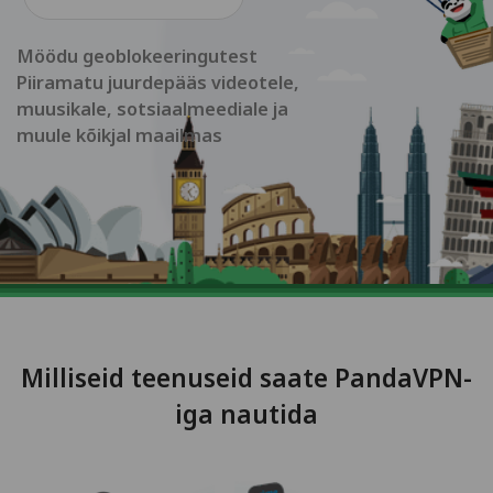
Möödu geoblokeeringutest
Piiramatu juurdepääs videotele,
muusikale, sotsiaalmeediale ja
muule kõikjal maailmas
Milliseid teenuseid saate PandaVPN-
iga nautida