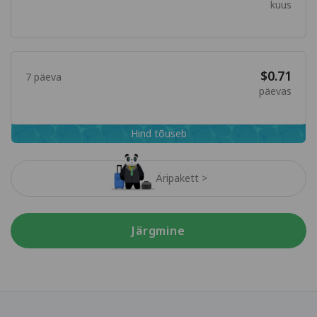
kuus
$0.71
7 päeva
päevas
Hind tõuseb
Äripakett >
Järgmine