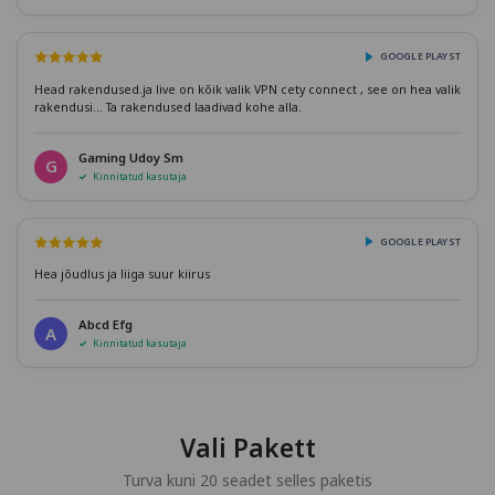
GOOGLE PLAYST
Head rakendused.ja live on kõik valik VPN cety connect , see on hea valik
rakendusi... Ta rakendused laadivad kohe alla.
Gaming Udoy Sm
G
Kinnitatud kasutaja
GOOGLE PLAYST
Hea jõudlus ja liiga suur kiirus
Abcd Efg
A
Kinnitatud kasutaja
Vali Pakett
Turva kuni 20 seadet selles paketis