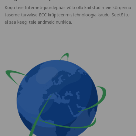
Kogu teie Interneti-juurdepääs võib olla kaitstud meie kõrgeima
taseme turvalise ECC krüpteerimistehnoloogia kaudu. Seetõttu
ei saa keegi teie andmeid nuhkida.