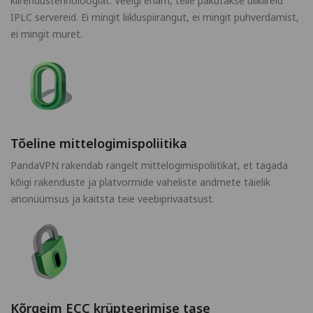
kiirendustehnoloogiat. Veelgi enam, teile pakutakse ülikiireid
IPLC servereid. Ei mingit liikluspiirangut, ei mingit puhverdamist,
ei mingit muret.
Tõeline mittelogimispoliitika
PandaVPN rakendab rangelt mittelogimispoliitikat, et tagada
kõigi rakenduste ja platvormide vaheliste andmete täielik
anonüümsus ja kaitsta teie veebiprivaatsust.
Kõrgeim ECC krüpteerimise tase