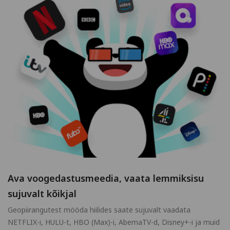
Ava voogedastusmeedia, vaata lemmiksisu
sujuvalt kõikjal
Geopiirangutest mööda hiilides saate sujuvalt vaadata
NETFLIX-i, HULU-t, HBO (Max)-i, AbemaTV-d, Disney+-i ja muid