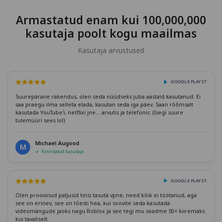
Armastatud enam kui 100,000,000
kasutaja poolt kogu maailmas
Kasutaja arvustused
GOOGLE PLAYST
Suurepärane rakendus, olen seda nüüdseks juba aastaid kasutanud. Ei
saa praegu ilma selleta elada, kasutan seda iga päev. Saan rõõmsalt
kasutada YouTube'i, netflixi jne... arvutis ja telefonis. (Isegi suure
tulemüüri sees lol)
Michael Augood
M
Kinnitatud kasutaja
GOOGLE PLAYST
Olen proovinud paljusid teisi tasuta vpne, need kõik ei töötanud, aga
see on erinev, see on tõesti hea, kui soovite seda kasutada
videomängude jaoks nagu Roblox ja see tegi mu seadme 50× kiiremaks
kui tavaliselt.