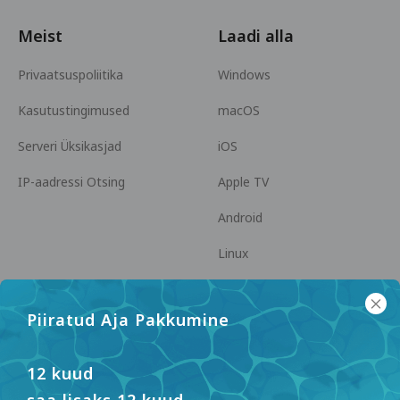
Meist
Laadi alla
Privaatsuspoliitika
Windows
Kasutustingimused
macOS
Serveri Üksikasjad
iOS
IP-aadressi Otsing
Apple TV
Android
Linux
Android TV
Piiratud Aja Pakkumine
Abikeskus
Koostöö
panda7x24@gmail.com
Hakka Partneriks
12 kuud