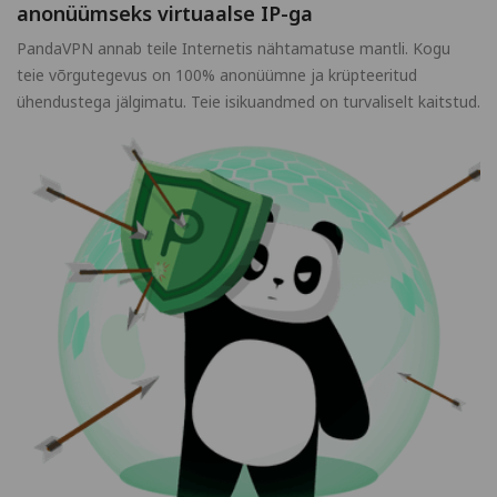
anonüümseks virtuaalse IP-ga
PandaVPN annab teile Internetis nähtamatuse mantli. Kogu
teie võrgutegevus on 100% anonüümne ja krüpteeritud
ühendustega jälgimatu. Teie isikuandmed on turvaliselt kaitstud.