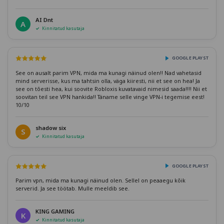
AI Dnt
A
Kinnitatud kasutaja
GOOGLE PLAYST
See on ausalt parim VPN, mida ma kunagi näinud olen!! Nad vahetasid
mind serverisse, kus ma tahtsin olla, väga kiiresti, nii et see on hea! Ja
see on tõesti hea, kui soovite Robloxis kuvatavaid nimesid saada!!!! Nii et
soovitan teil see VPN hankida!! Täname selle vinge VPN-i tegemise eest!
10/10
shadow six
S
Kinnitatud kasutaja
GOOGLE PLAYST
Parim vpn, mida ma kunagi näinud olen. Sellel on peaaegu kõik
serverid. Ja see töötab. Mulle meeldib see.
KING GAMING
K
Kinnitatud kasutaja