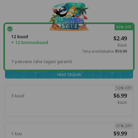
83% OFF
12 kuud
$2.49
+ 12 boonuskuud
kuus
Täna arveldatakse
$59.99
7-päevane raha tagasi garantii
Hind tõuseb
52% OFF
$6.99
3 kuud
kuus
31% OFF
$9.99
1 kuu