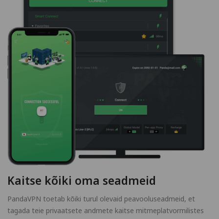
Kaitse kõiki oma seadmeid
PandaVPN toetab kõiki turul olevaid peavooluseadmeid, et
tagada teie privaatsete andmete kaitse mitmeplatvormilistes