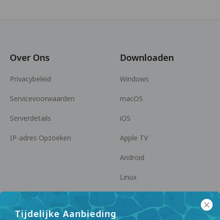
Over Ons
Downloaden
Privacybeleid
Windows
Servicevoorwaarden
macOS
Serverdetails
iOS
IP-adres Opzoeken
Apple TV
Android
Linux
Android TV
Tijdelijke Aanbieding
Helpcentrum
Samenwerking