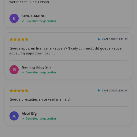
werkt echt. Ik hou ervan.
KING GAMING
K
Geverifieerde gebruiker
VAN GOOGLE PLAY
Goede apps. en live is alle keuze VPN cety connect , dit goede keuze
apps... Hij apps download nu.
Gaming Udoy Sm
G
Geverifieerde gebruiker
VAN GOOGLE PLAY
Goede prestaties en te veel snelheid
Abcd Efg
A
Geverifieerde gebruiker