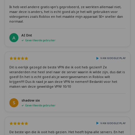
Ik heb veel andere gratis vpn's geprobeerd, ze werkten allemaal niet,
maar deze is anders, het is echt goed als je het wilt gebruiken voor
videogames zoals Roblox en het maakte mijn apparaat 50× sneller dan
normaal.
AI Dnt
A
Geverifieerde gebruiker
VAN GOOGLE PLAY
Dit is eerlijk gezegd de beste VPN die ik ooit heb gezien!! Ze
veranderden me heel snel naar de server waarin ik wilde zijn, dus dat is
goed! En het is echt goed als je weergavenamen in Roblox wilt
krijgen!!!! Dus ik raad je aan deze VPN te nemen!! Bedankt voor het
maken van deze geweldige VPN! 10/10
shadow six
S
Geverifieerde gebruiker
VAN GOOGLE PLAY
De beste vpn die ik ooit heb gezien. Het heeft bijna alle servers. En het