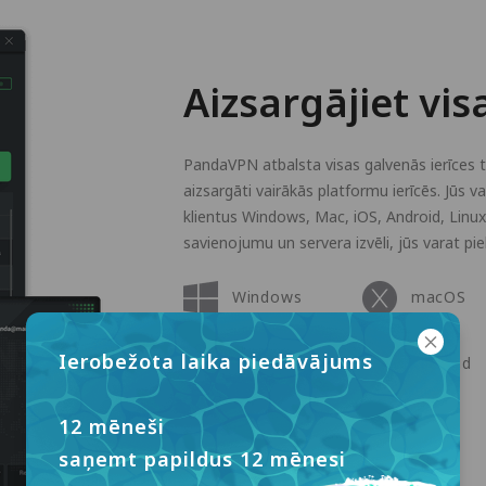
Aizsargājiet vis
PandaVPN atbalsta visas galvenās ierīces tir
aizsargāti vairākās platformu ierīcēs. Jūs 
klientus Windows, Mac, iOS, Android, Linux
savienojumu un servera izvēli, jūs varat pi
Windows
macOS
Ierobežota laika piedāvājums
Apple TV
Android
12 mēneši
Linux
saņemt papildus 12 mēnesi