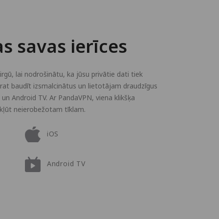
as savas ierīces
gū, lai nodrošinātu, ka jūsu privātie dati tiek
varat baudīt izsmalcinātus un lietotājam draudzīgus
 un Android TV. Ar PandaVPN, viena klikšķa
ekļūt neierobežotam tīklam.
iOS
Android TV