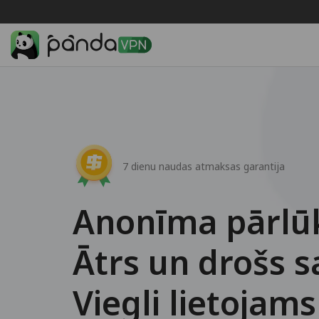
7 dienu naudas atmaksas garantija
Anonīma pārlū
Ātrs un drošs 
Viegli lietojam