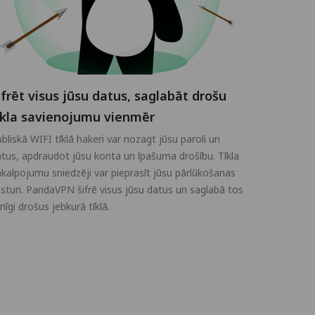
ifrēt visus jūsu datus, saglabāt drošu
īkla savienojumu vienmēr
bliskā WIFI tīklā hakeri var nozagt jūsu paroli un
tus, apdraudot jūsu konta un īpašuma drošību. Tīkla
kalpojumu sniedzēji var pieprasīt jūsu pārlūkošanas
sturi. PandaVPN šifrē visus jūsu datus un saglabā tos
lnīgi drošus jebkurā tīklā.