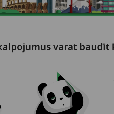
kalpojumus varat baudīt