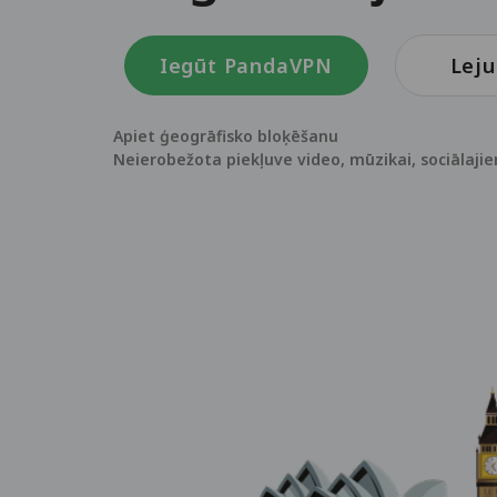
Iegūt PandaVPN
Leju
Apiet ģeogrāfisko bloķēšanu
Neierobežota piekļuve video, mūzikai, sociālaji