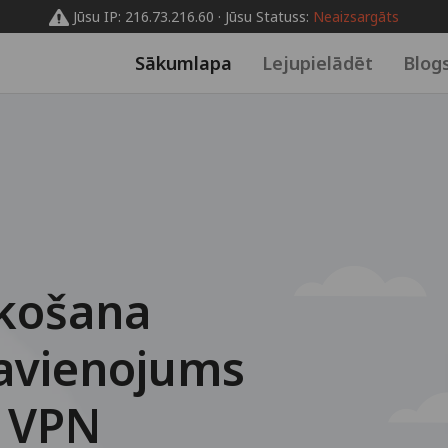
Jūsu IP: 216.73.216.60 · Jūsu Statuss:
Neaizsargāts
Sākumlapa
Lejupielādēt
Blog
košana
savienojums
s VPN