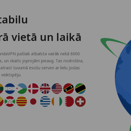
tabilu
ā vietā un laikā
andaVPN pašlaik atbalsta vairāk nekā 6000
s, un skaits joprojām pieaug. Tas nodrošina,
 atrast tuvumā esošu serveri ar lielu joslas
veiktspēju.