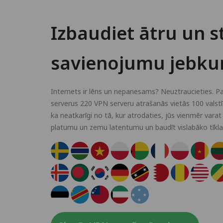
Izbaudiet ātru un s
savienojumu jebkur
Internets ir lēns un nepanesams? Neuztraucieties. P
serverus 220 VPN serveru atrašanās vietās 100 valstī
ka neatkarīgi no tā, kur atrodaties, jūs vienmēr varat
platumu un zemu latentumu un baudīt vislabāko tīkla 