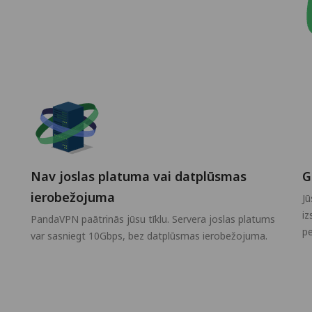
Nav joslas platuma vai datplūsmas
G
ierobežojuma
Jū
iz
PandaVPN paātrinās jūsu tīklu. Servera joslas platums
pe
var sasniegt 10Gbps, bez datplūsmas ierobežojuma.