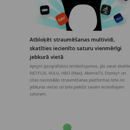
Atbloķēt straumēšanas multividi,
skatīties iecienīto saturu vienmērīgi
jebkurā vietā
Apejot ģeogrāfiskos ierobežojumus, jūs varat skatīti
NETFLIX, HULU, HBO (Max), AbemaTV, Disney+ un
citas nacionālās straumēšanas platformas brīvi no
jebkuras vietas un brīvi piekļūt savam iecienītajam
saturam.