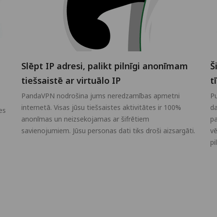
Slēpt IP adresi, palikt pilnīgi anonīmam
Š
tiešsaistē ar virtuālo IP
t
PandaVPN nodrošina jums neredzamības apmetni
Pu
internetā. Visas jūsu tiešsaistes aktivitātes ir 100%
da
es
anonīmas un neizsekojamas ar šifrētiem
pa
savienojumiem. Jūsu personas dati tiks droši aizsargāti.
vē
pi