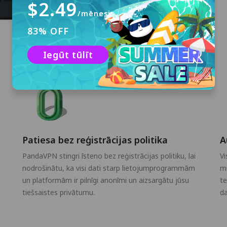
$2.49
/mēnesis
83% OFF
Iegūt tūlīt
Patiesa bez reģistrācijas politika
A
PandaVPN stingri īsteno bez reģistrācijas politiku, lai
Vi
nodrošinātu, ka visi dati starp lietojumprogrammām
m
un platformām ir pilnīgi anonīmi un aizsargātu jūsu
te
tiešsaistes privātumu.
da