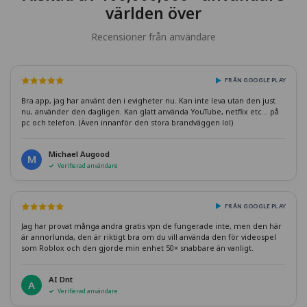
världen över
Recensioner från användare
FRÅN GOOGLE PLAY
Bra app, jag har använt den i evigheter nu. Kan inte leva utan den just
nu, använder den dagligen. Kan glatt använda YouTube, netflix etc... på
pc och telefon. (Även innanför den stora brandväggen lol)
Michael Augood
M
Verifierad användare
FRÅN GOOGLE PLAY
Jag har provat många andra gratis vpn de fungerade inte, men den här
är annorlunda, den är riktigt bra om du vill använda den för videospel
som Roblox och den gjorde min enhet 50× snabbare än vanligt.
AI Dnt
A
Verifierad användare