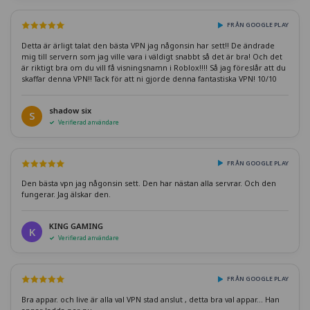
FRÅN GOOGLE PLAY
Detta är ärligt talat den bästa VPN jag någonsin har sett!! De ändrade
mig till servern som jag ville vara i väldigt snabbt så det är bra! Och det
är riktigt bra om du vill få visningsnamn i Roblox!!!! Så jag föreslår att du
skaffar denna VPN!! Tack för att ni gjorde denna fantastiska VPN! 10/10
shadow six
S
Verifierad användare
FRÅN GOOGLE PLAY
Den bästa vpn jag någonsin sett. Den har nästan alla servrar. Och den
fungerar. Jag älskar den.
KING GAMING
K
Verifierad användare
FRÅN GOOGLE PLAY
Bra appar. och live är alla val VPN stad anslut , detta bra val appar... Han