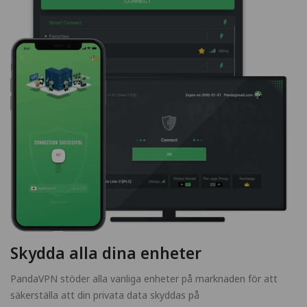
Skydda alla dina enheter
PandaVPN stöder alla vanliga enheter på marknaden för att
säkerställa att din privata data skyddas på