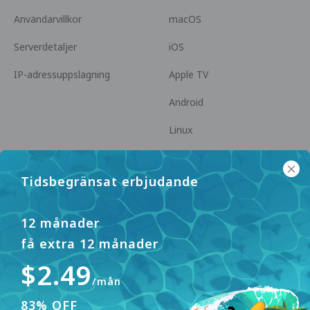
Användarvillkor
macOS
Serverdetaljer
iOS
IP-adressuppslagning
Apple TV
Android
Linux
Android TV
Tidsbegränsat erbjudande
Hjälpcenter
Samarbete
panda7x24@gmail.com
Bli en Affiliate
12 månader
få extra 12 månader
FAQ
$2.49
Betalningsmetod
/mån
83% OFF