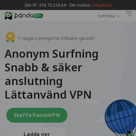
Din IP: 216.73.216.64 · Din status:
Oskyddad
Svenska
7-dagars pengarna-tillbaka-garanti
Anonym Surfning
Snabb & säker
anslutning
Lättanvänd VPN
Skaffa PandaVPN
Ladda ner