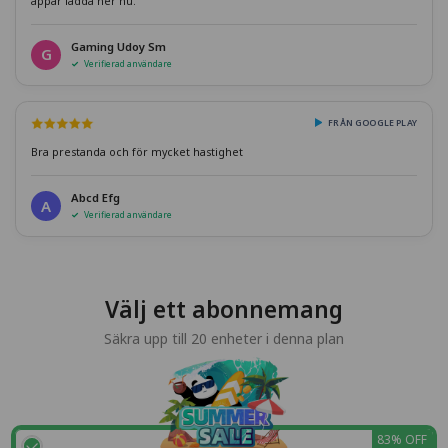
appar ladda ner nu.
Gaming Udoy Sm
G
Verifierad användare
FRÅN GOOGLE PLAY
Bra prestanda och för mycket hastighet
Abcd Efg
A
Verifierad användare
Välj ett abonnemang
Säkra upp till 20 enheter i denna plan
83% OFF