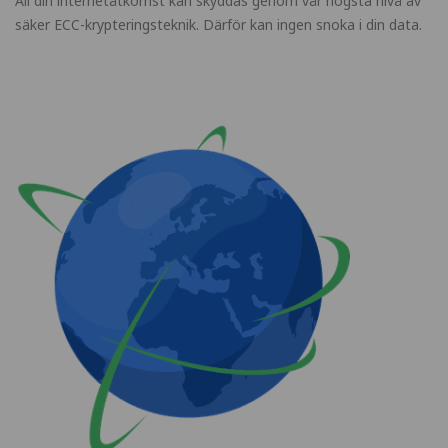
All din internetåtkomst kan skyddas genom vår högsta nivå av
säker ECC-krypteringsteknik. Därför kan ingen snoka i din data.