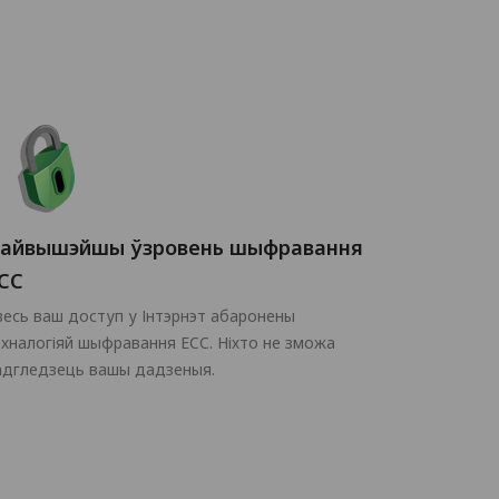
айвышэйшы ўзровень шыфравання
CC
весь ваш доступ у Інтэрнэт абаронены
эхналогіяй шыфравання ECC. Ніхто не зможа
адгледзець вашы дадзеныя.