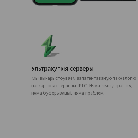
Ультрахуткія серверы
Мы выкарыстоўваем запатэнтаваную тэхналогію
паскарэння і серверы IPLC. Няма ліміту трафіку,
няма буферызацыі, няма праблем.