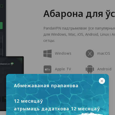
Абарона для ў
PandaVPN падтрымлівае ўсе папулярныя
для Windows, Mac, iOS, Android, Linux і 
сетцы.
Windows
macOS
Apple TV
Android
Linux
Абмежаваная прапанова
12 месяцаў
атрымаць дадаткова 12 месяцаў