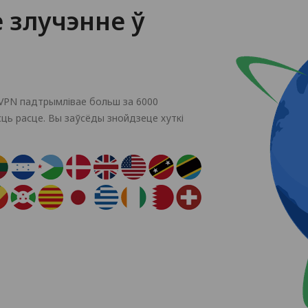
е злучэнне ў
aVPN падтрымлівае больш за 6000
асць расце. Вы заўсёды знойдзеце хуткі