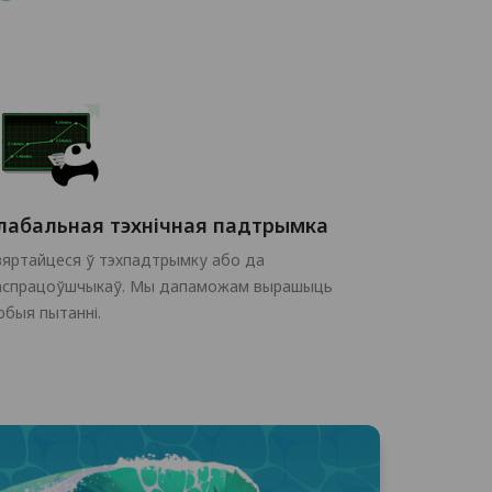
лабальная тэхнічная падтрымка
вяртайцеся ў тэхпадтрымку або да
аспрацоўшчыкаў. Мы дапаможам вырашыць
юбыя пытанні.