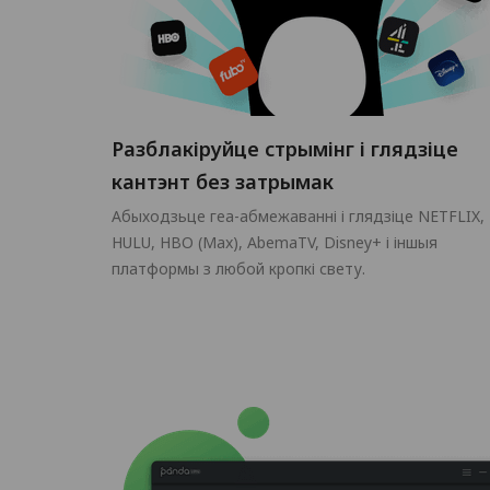
Разблакіруйце стрымінг і глядзіце
кантэнт без затрымак
Абыходзьце геа-абмежаванні і глядзіце NETFLIX,
HULU, HBO (Max), AbemaTV, Disney+ і іншыя
платформы з любой кропкі свету.