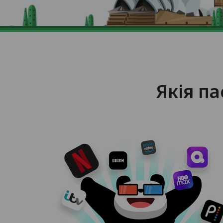
Якія п