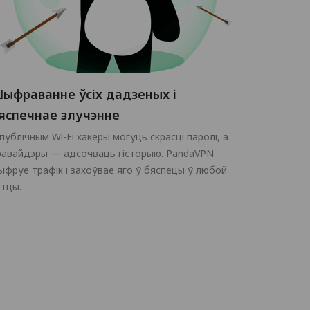
ыфраванне ўсіх дадзеных і
яспечнае злучэнне
 публічным Wi-Fi хакеры могуць скрасці паролі, а
равайдэры — адсочваць гісторыю. PandaVPN
ыфруе трафік і захоўвае яго ў бяспецы ў любой
етцы.