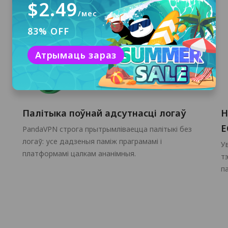
$2.49
/мес
83% OFF
Атрымаць зараз
Палітыка поўнай адсутнасці логаў
Н
E
PandaVPN строга прытрымліваецца палітыкі без
логаў: усе дадзеныя паміж праграмамі і
У
платформамі цалкам ананімныя.
т
п