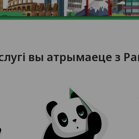
аслугі вы атрымаеце з P