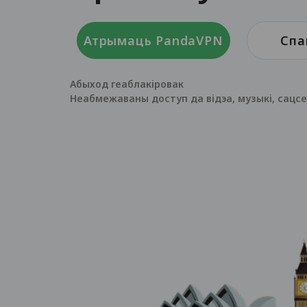
Атрымаць PandaVPN
Спа
Абыход геаблакіровак
Неабмежаваны доступ да відэа, музыкі, сацсет