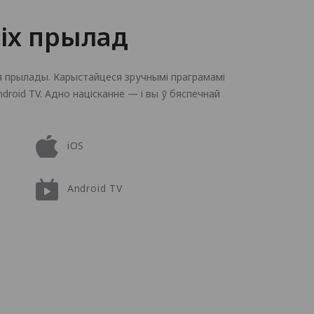
сіх прылад
 прылады. Карыстайцеся зручнымі праграмамі
Android TV. Адно націсканне — і вы ў бяспечнай
iOS
Android TV