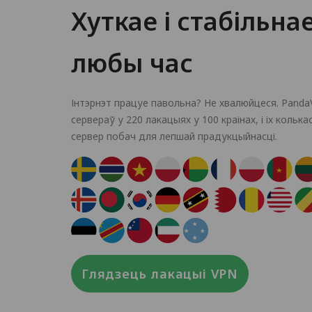
Хуткае і стабільна
любы час
Інтэрнэт працуе павольна? Не хвалюйцеся. Pand
сервераў у 220 лакацыях у 100 краінах, і іх кольк
сервер побач для лепшай прадукцыйнасці.
Глядзець лакацыі VPN