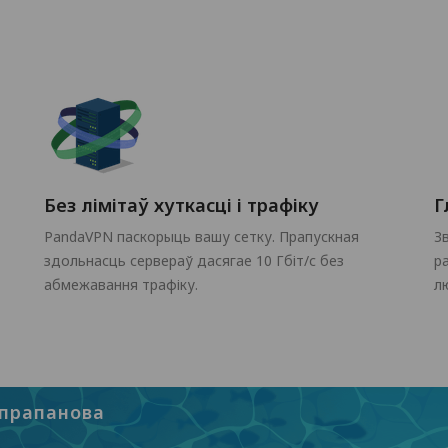
Без лімітаў хуткасці і трафіку
Г
PandaVPN паскорыць вашу сетку. Прапускная
З
здольнасць сервераў дасягае 10 Гбіт/с без
р
абмежавання трафіку.
л
прапанова