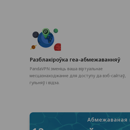
Разблакіроўка геа-абмежаванняў
PandaVPN зменіць ваша віртуальнае
месцазнаходжанне для доступу да вэб-сайтаў,
гульняў і відэа.
Абмежаваная 