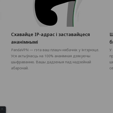
Схавайце IP-адрас і заставайцеся
Ш
ананімнымі
б
PandaVPN — гэта ваш плашч-нябачнік у Інтэрнэце.
У
Уся актыўнасць на 100% ананімная дзякуючы
п
шыфраванню. Вашы дадзеныя пад надзейнай
ш
абаронай.
с