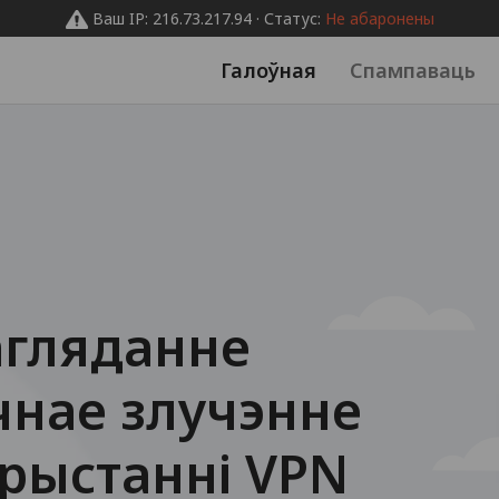
Ваш IP: 216.73.217.94 · Статус:
Не абаронены
Галоўная
Спампаваць
агляданне
ечнае злучэнне
рыстанні VPN