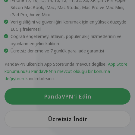
iPhone 17, 16, 15, 14, 13, 12, 11, SE, XS, XR için VPN; Apple
Silicon MacBook, iMac, Mac Studio, Mac Pro ve Mac Mini;
iPad Pro, Air ve Mini
Veri gizliliğini ve güvenliğini korumak için en yüksek düzeyde
ECC şifrelemesi
Coğrafi engellemeyi atlayın, popüler akış hizmetlerinin ve
oyunların engelini kaldırın
Ücretsiz deneme ve 7 günlük para iade garantisi
PandaVPN ülkenizin App Store'unda mevcut değilse,
App Store
konumunuzu PandaVPN'in mevcut olduğu bir konuma
değiştirerek
indirebilirsiniz.
PandaVPN'i Edin
Ücretsiz İndir