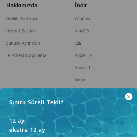
Hakkımızda
İndir
Gizlilik Politikası
Windows
Hizmet Şartları
macOS
Sunucu Ayrıntıları
iOS
IP Adresi Sorgulama
Apple TV
Android
Linux
Android TV
Sınırlı Süreli Teklif
Yardım Merkezi
İşbirliği
panda7x24@gmail.com
Ortak Olun
12 ay
ekstra 12 ay
SSS