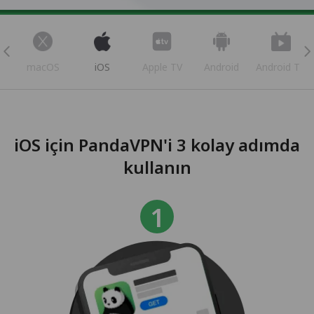
s
macOS
iOS
Apple TV
Android
Android TV
iOS için PandaVPN'i 3 kolay adımda
kullanın