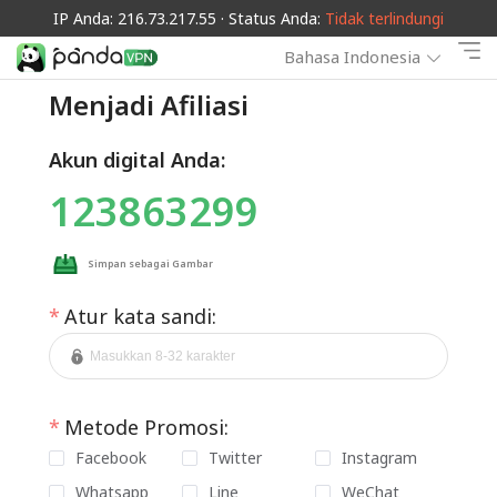
IP Anda: 216.73.217.55 · Status Anda:
Tidak terlindungi
Bahasa Indonesia
Menjadi Afiliasi
Akun digital Anda:
123863299
Simpan sebagai Gambar
Atur kata sandi:
Metode Promosi:
Facebook
Twitter
Instagram
Whatsapp
Line
WeChat