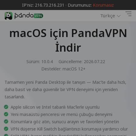
IP'niz: 216.73.216.231 · Durumunuz:
Korumasız
Türkçe
macOS için PandaVPN
İndir
Sürüm: 10.0.4
Güncelleme: 2026.07.22
Destekler:
macOS 12+
Tamamen yeni Panda Desktop ile tanışın — Mac’te daha hızlı,
daha basit ve daha güvenilir bir VPN deneyimi için yeniden
tasarlandı.
Apple silicon ve Intel tabanlı Mac’lerle uyumlu
Yeni masaüstü penceresi ve menü çubuğu deneyimi
Konumlara göz atın, sunucu arayın ve favorileri yönetin
VPN düşerse Kill Switch bağlantınızı korumaya yardımcı olur