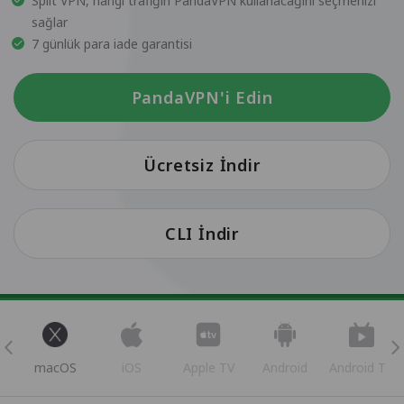
Split VPN, hangi trafiğin PandaVPN kullanacağını seçmenizi
sağlar
7 günlük para iade garantisi
PandaVPN'i Edin
Ücretsiz İndir
CLI İndir
s
macOS
iOS
Apple TV
Android
Android TV