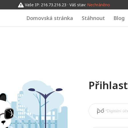
Vaše IP: 216.73.216.23 · Váš stav:
Nechráněno
Domovská stránka
Stáhnout
Blog
Přihlas