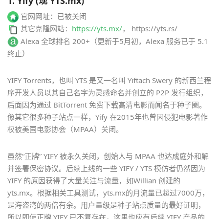
1. Yify (现 YTS.mx)
官网网址：已被关闭
其它克隆网站：
https://yts.mx/
， https://yts.rs/
Alexa 全球排名 200+（更新于5月初，Alexa 服务已于 5.1
终止）
YIFY Torrents，也叫 YTS 是又一名叫 Yiftach Swery 的新西兰程
序开发人员以其自己名字为灵感命名并创立的 P2P 发行组织，
后面因为通过 BitTorrent 免费下载高清电影而闻名于种子圈。
像其它很多种子站点一样，Yify 在2015年也曾因侵犯电影著作
权被美国电影协会（MPAA）关闭。
虽然“正牌” YIFY 被永久关闭，创始人与 MPAA 也达成庭外和解
并签署保密协议。后续上线的一些 YIFY / YTS 模仿者仍然因为
YIFY 的原因获得了大量关注与流量，如Willian 创建的
yts.mx。根据相关工具测试，yts.mx的月流量已超过7000万，
是海盗湾的两倍有余。用户量级是种子站点质量的最好证明，
所以即使正牌 YIFY 已不复存在，这里也应有后续 YIFY 产品的