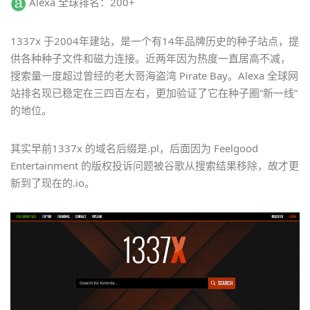
Alexa 全球排名：200+
1337x 于2004年建站，是一个有14年品牌历史的种子站点，提
供各种种子文件和磁力连接。近两年因为热度一直居高不减，
搜索量一度超过曾经的老大哥海盗湾 Pirate Bay。Alexa 全球网
站排名现已稳定在三四百左右，更加验证了它在种子圈“新一线”
的地位。
其实早前1337x 的域名后缀是.pl，后面因为 Feelgood
Entertainment 的版权投诉问题被谷歌从搜索结果移除，故才更
新到了现在的.io。