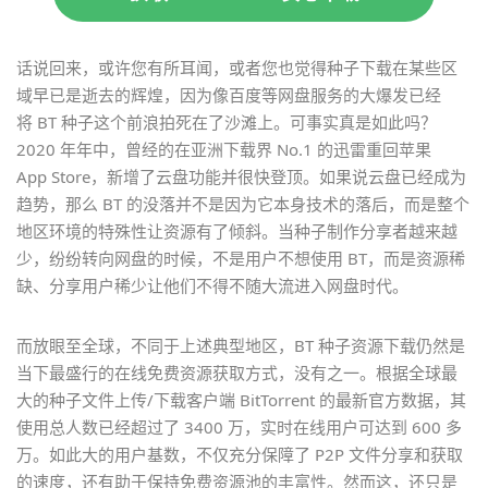
话说回来，或许您有所耳闻，或者您也觉得种子下载在某些区
域早已是逝去的辉煌，因为像百度等网盘服务的大爆发已经
将 BT 种子这个前浪拍死在了沙滩上。可事实真是如此吗？
2020 年年中，曾经的在亚洲下载界 No.1 的迅雷重回苹果
App Store，新增了云盘功能并很快登顶。如果说云盘已经成为
趋势，那么 BT 的没落并不是因为它本身技术的落后，而是整个
地区环境的特殊性让资源有了倾斜。当种子制作分享者越来越
少，纷纷转向网盘的时候，不是用户不想使用 BT，而是资源稀
缺、分享用户稀少让他们不得不随大流进入网盘时代。
而放眼至全球，不同于上述典型地区，BT 种子资源下载仍然是
当下最盛行的在线免费资源获取方式，没有之一。根据全球最
大的种子文件上传/下载客户端 BitTorrent 的最新官方数据，其
使用总人数已经超过了 3400 万，实时在线用户可达到 600 多
万。如此大的用户基数，不仅充分保障了 P2P 文件分享和获取
的速度，还有助于保持免费资源池的丰富性。然而这，还只是