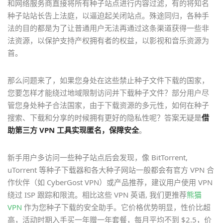
和网络服务商直接将所有种子站点进行内容过滤，有的将知名
种子站站长告上法庭，以逼迫起关闭站点。殊途同归，各种手
法的目的都是为了让普通用户无法再通过这条渠道获得一些非
法资源，以保护支持产权拥有者的权益，以影视和音乐资源为
首。
那么问题来了，如果您身处在这些禁止种子文件下载的国家，
您要怎样才能绕过地域限制访问并下载种子文件？部分用户尽
管您身处种子合法国家，由于下载资源的多元性，如何在种子
搜索、下载和分享的时候拥有更好的隐私性呢？答案无疑是
借
助第三方 VPN 工具实现匿名，保障安全
。
新手用户多访问一些种子站点后会发现，像 BitTorrent,
uTorrent 等种子下载器和各大种子网站一般都会有官方 VPN 合
作伙伴（如 CyberGost VPN）或产品推荐，建议用户使用 VPN
绕过 ISP 跟踪和限流。相比这些 VPN 英语, 我们更推荐
熊猫
VPN
作为您种子下载的安全助手。它价格优势明显，性价比超
高，活动时期入手买一年赠一年套餐，每月平均不到 $2.5，价